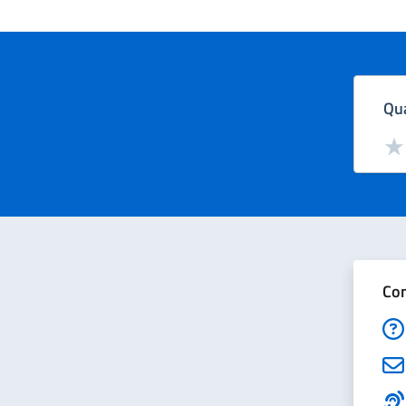
Qua
Valut
Val
Con