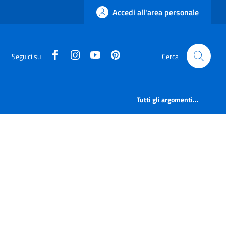
Accedi all'area personale
facebook
instagram
canale youtube
pinterest
Seguici su
Cerca
Tutti gli argomenti...