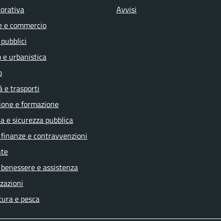
vorativa
Avvisi
e e commercio
 pubblici
 e urbanistica
o
à e trasporti
ione e formazione
ia e sicurezza pubblica
, finanze e contravvenzioni
te
 benessere e assistenza
zazioni
tura e pesca