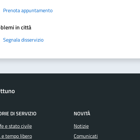
Prenota appuntamento
blemi in città
Segnala disservizio
ttuno
RIE DI SERVIZIO
NOVITÀ
e e stato civile
Notizie
 e tempo libero
Comunicati