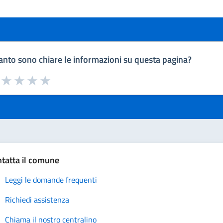
nto sono chiare le informazioni su questa pagina?
a da 1 a 5 stelle la pagina
uta 1 stelle su 5
Valuta 2 stelle su 5
Valuta 3 stelle su 5
Valuta 4 stelle su 5
Valuta 5 stelle su 5
tatta il comune
Leggi le domande frequenti
Richiedi assistenza
Chiama il nostro centralino