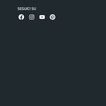
SEGUICI SU
facebook
instagram
canale youtube
pinterest