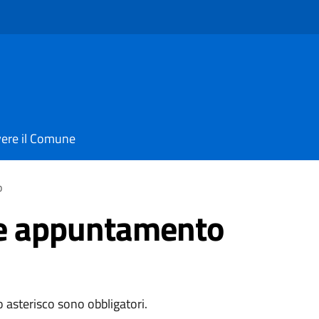
vere il Comune
o
e appuntamento
o asterisco sono obbligatori.