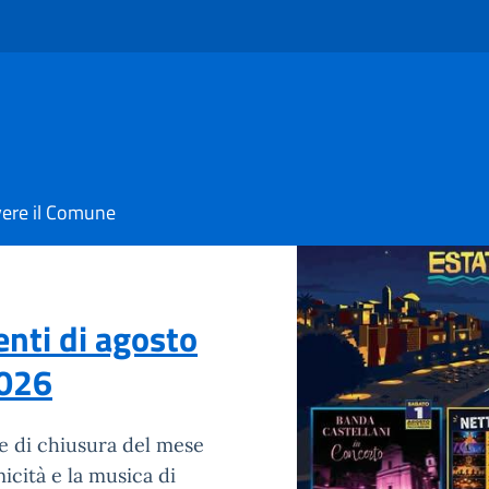
vere il Comune
enti di agosto
2026
 e di chiusura del mese
micità e la musica di