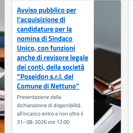
Avviso pubblico per
l’acquisizione di
candidature per la
nomina di Sindaco
Unico, con funzioni
anche di revisore legale
dei conti, della società
“Poseidon s.r.l. del
Comune di Nettuno”
Presentazione della
dichiarazione di disponibilità
all’incarico entro e non oltre il
31- 08-2026 ore 12:00