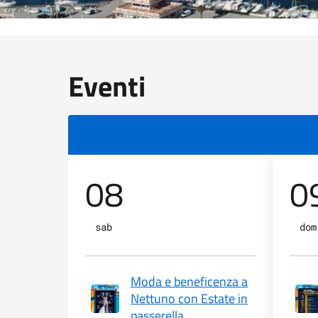
Eventi
08
0
sab
dom
Moda e beneficenza a
Nettuno con Estate in
passerella