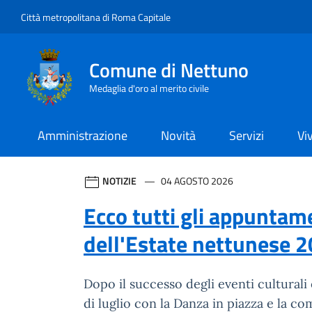
Vai ai contenuti
Vai al footer
Città metropolitana di Roma Capitale
Comune di Nettuno
Medaglia d'oro al merito civile
Amministrazione
Novità
Servizi
Vi
Comune di Nettuno
Contenuti in evidenza
NOTIZIE
04 AGOSTO 2026
Ecco tutti gli appuntam
dell'Estate nettunese 
Dopo il successo degli eventi culturali
di luglio con la Danza in piazza e la co