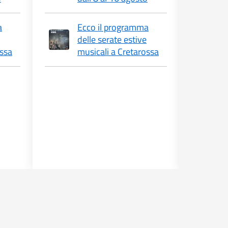
a
Ecco il programma
delle serate estive
d
ossa
musicali a Cretarossa
m