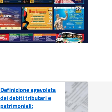
Definizione agevolata
dei debiti tributari e
patrimoniali: