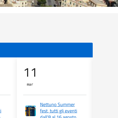
11
12
mar
mer
Nettuno Summer
i
fest, tutti gli eventi
f
o
dall'8 al 16 agosto
d