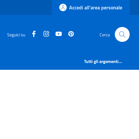
Accedi all'area personale
facebook
instagram
canale youtube
pinterest
Seguici su
Cerca
Tutti gli argomenti...