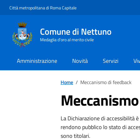
Vai ai contenuti
Vai al footer
Città metropolitana di Roma Capitale
Comune di Nettuno
Medaglia d'oro al merito civile
Amministrazione
Novità
Servizi
Vi
Home
/
Meccanismo di feedback
Meccanismo 
La Dichiarazione di accessibilità 
rendono pubblico lo stato di access
sono titolari.