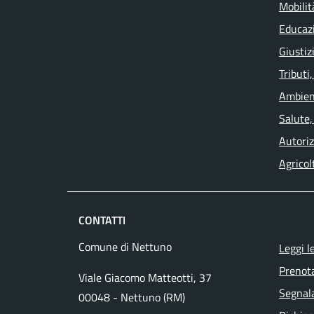
Mobilit
Educaz
Giustiz
Tributi
Ambien
Salute,
Autoriz
Agricol
CONTATTI
Comune di Nettuno
Leggi l
Prenot
Viale Giacomo Matteotti, 37
Segnala
00048 - Nettuno (RM)