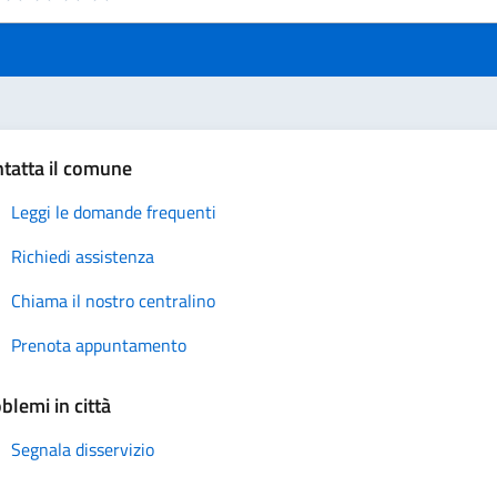
uta 1 stelle su 5
Valuta 2 stelle su 5
Valuta 3 stelle su 5
Valuta 4 stelle su 5
Valuta 5 stelle su 5
tatta il comune
Leggi le domande frequenti
Richiedi assistenza
Chiama il nostro centralino
Prenota appuntamento
blemi in città
Segnala disservizio