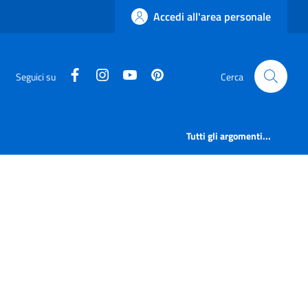
Accedi all'area personale
facebook
instagram
canale youtube
pinterest
Seguici su
Cerca
Tutti gli argomenti...