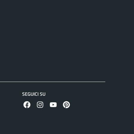
SEGUICI SU
facebook
instagram
canale youtube
pinterest