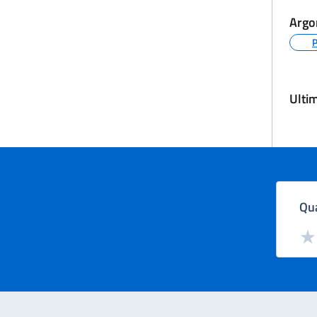
Argo
Ulti
Qua
Valut
Val