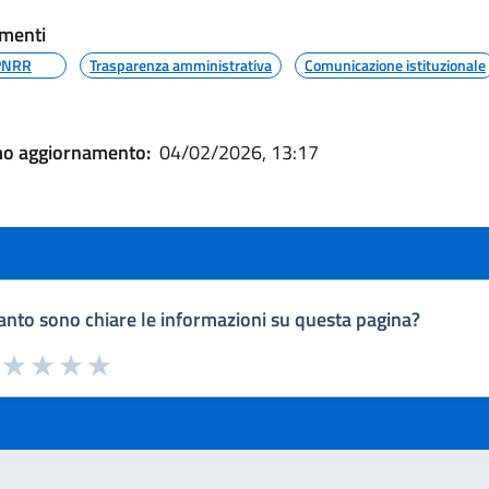
menti
PNRR
Trasparenza amministrativa
Comunicazione istituzionale
mo aggiornamento:
04/02/2026, 13:17
nto sono chiare le informazioni su questa pagina?
a da 1 a 5 stelle la pagina
uta 1 stelle su 5
Valuta 2 stelle su 5
Valuta 3 stelle su 5
Valuta 4 stelle su 5
Valuta 5 stelle su 5