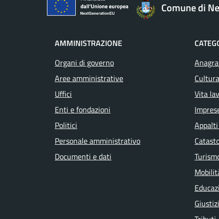
Comune di Ne
AMMINISTRAZIONE
CATEGO
Organi di governo
Anagraf
Aree amministrative
Cultura
Uffici
Vita la
Enti e fondazioni
Impres
Politici
Appalti
Personale amministrativo
Catasto
Documenti e dati
Turism
Mobilit
Educaz
Giustiz