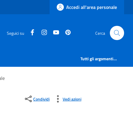
Accedi all'area personale
facebook
instagram
canale youtube
pinterest
Seguici su
Cerca
Tutti gli argomenti...
ale
Condividi
Vedi azioni