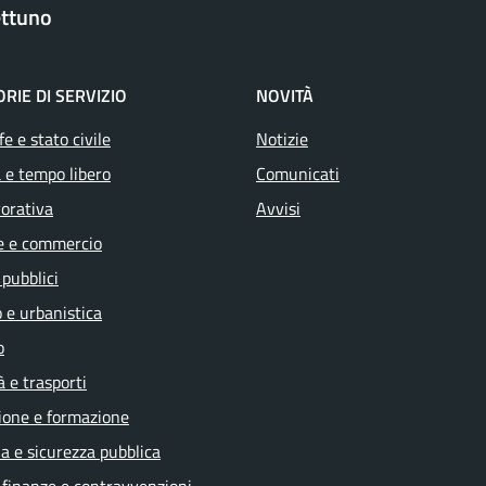
ttuno
RIE DI SERVIZIO
NOVITÀ
e e stato civile
Notizie
 e tempo libero
Comunicati
vorativa
Avvisi
e e commercio
 pubblici
 e urbanistica
o
à e trasporti
ione e formazione
ia e sicurezza pubblica