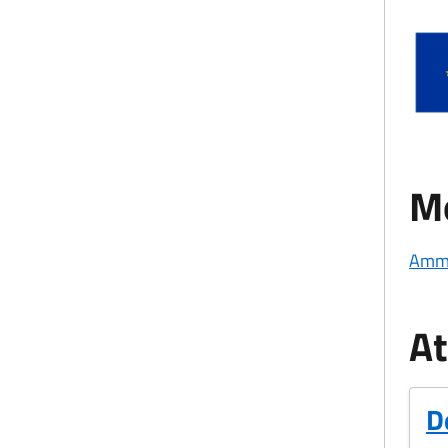
Mo
Ammi
At
D