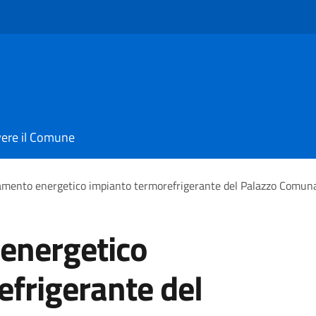
vere il Comune
tamento energetico impianto termorefrigerante del Palazzo Comun
 energetico
frigerante del