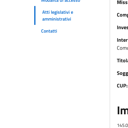
Modalità di accesso
Miss
Atti legislativi e
Comp
amministrativi
Inve
Contatti
Inte
Com
Titol
Sogg
CUP:
Im
145.0