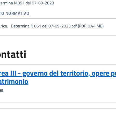
termina N.851 del 07-09-2023
TEGORIA CORRELATA:
TO NORMATIVO
: Dete
rica:
Determina N.851 del 07-09-2023.pdf (PDF, 0.44 MB)
ntatti
rea III - governo del territorio, opere 
atrimonio
ea