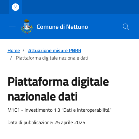
Vai ai contenuti
Vai al footer
Comune di Nettuno
Home
/
Attuazione misure PNRR
/
Piattaforma digitale nazionale dati
Piattaforma digitale
nazionale dati
M1C1 - Investimento 1.3 “Dati e Interoperabilità”
Data di pubblicazione: 25 aprile 2025