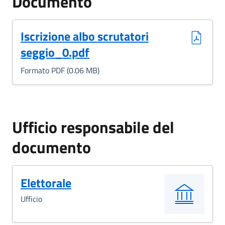
Documento
(Formato PDF, 0.06 MB)
Iscrizione albo scrutatori
seggio_0.pdf
Formato PDF (0.06 MB)
Ufficio responsabile del
documento
Elettorale
Ufficio