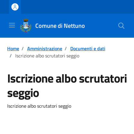
Vai ai contenuti
Vai al footer
Comune di Nettuno
Home
/
Amministrazione
/
Documenti e dati
/
Iscrizione albo scrutatori seggio
Iscrizione albo scrutatori
seggio
Iscrizione albo scrutatori seggio