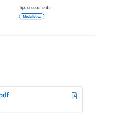
Tipo di documento
Modulistica
pdf