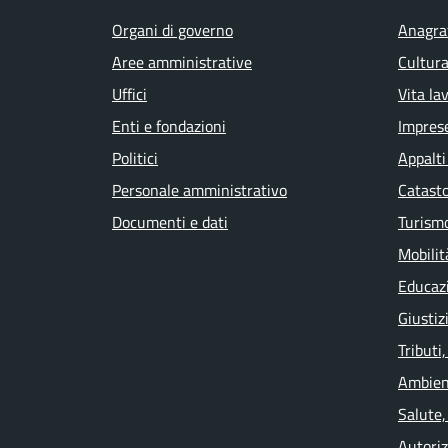
Organi di governo
Anagraf
Aree amministrative
Cultura
Uffici
Vita la
Enti e fondazioni
Impres
Politici
Appalti
Personale amministrativo
Catasto
Documenti e dati
Turism
Mobilit
Educaz
Giustiz
Tributi
Ambien
Salute,
Autoriz