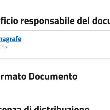
ficio responsabile del do
nagrafe
icio
ormato Documento
ato Documento
cenza di distribuzione