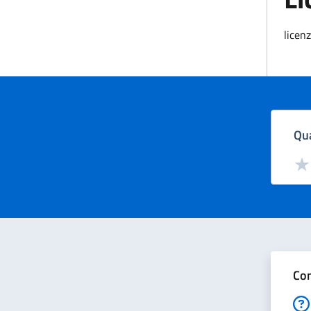
licen
Qua
Valut
Val
Con