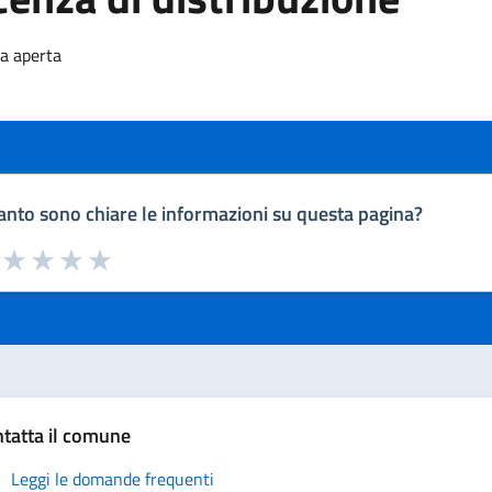
za aperta
nto sono chiare le informazioni su questa pagina?
a da 1 a 5 stelle la pagina
uta 1 stelle su 5
Valuta 2 stelle su 5
Valuta 3 stelle su 5
Valuta 4 stelle su 5
Valuta 5 stelle su 5
tatta il comune
Leggi le domande frequenti