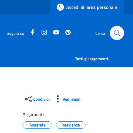
Accedi all'area personale
facebook
instagram
canale youtube
pinterest
Seguici su
Cerca
Tutti gli argomenti...
Condividi
Vedi azioni
Argomenti
Anagrafe
Residenza