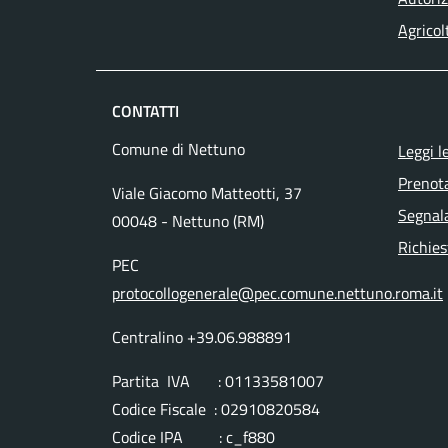
Agricol
CONTATTI
Comune di Nettuno
Leggi l
Prenot
Viale Giacomo Matteotti, 37
Segnala
00048 - Nettuno (RM)
Richies
PEC
protocollogenerale@pec.comune.nettuno.roma.it
Centralino +39.06.988891
Partita IVA : 01133581007
Codice Fiscale : 02910820584
Codice IPA : c_f880