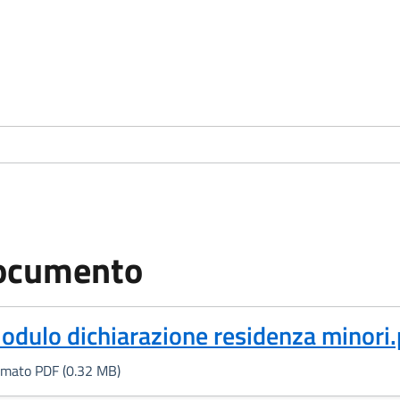
ocumento
Formato PDF, 0.32 MB)
odulo dichiarazione residenza minori.
rmato PDF (0.32 MB)