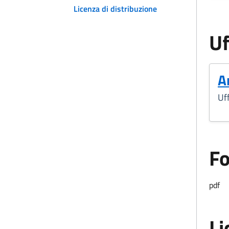
Licenza di distribuzione
Uf
A
Uff
F
Form
pdf
Li