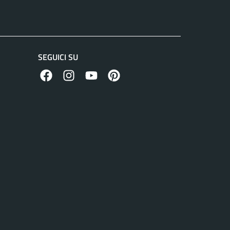
SEGUICI SU
facebook
instagram
canale youtube
pinterest