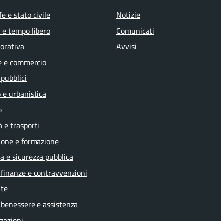
e e stato civile
Notizie
 e tempo libero
Comunicati
vorativa
Avvisi
e e commercio
 pubblici
 e urbanistica
o
à e trasporti
ione e formazione
ia e sicurezza pubblica
, finanze e contravvenzioni
te
 benessere e assistenza
zazioni