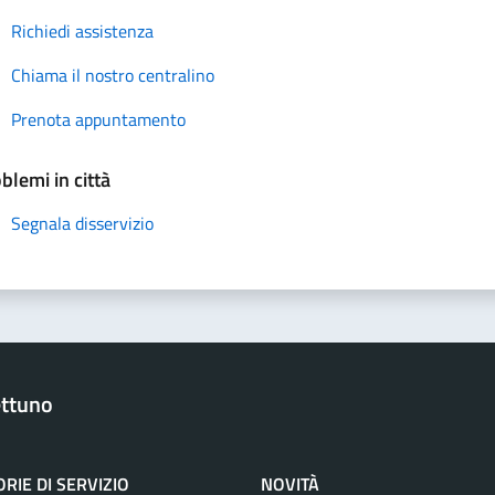
Richiedi assistenza
Chiama il nostro centralino
Prenota appuntamento
blemi in città
Segnala disservizio
ttuno
RIE DI SERVIZIO
NOVITÀ