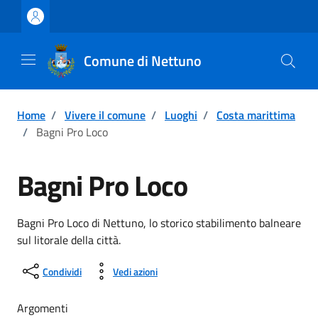
Vai ai contenuti
Vai al footer
Comune di Nettuno
Home
/
Vivere il comune
/
Luoghi
/
Costa marittima
/
Bagni Pro Loco
Bagni Pro Loco
Descrizione breve
Bagni Pro Loco di Nettuno, lo storico stabilimento balneare
sul litorale della città.
Condividi
Vedi azioni
Argomenti