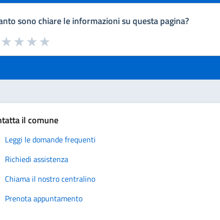
nto sono chiare le informazioni su questa pagina?
a da 1 a 5 stelle la pagina
uta 1 stelle su 5
Valuta 2 stelle su 5
Valuta 3 stelle su 5
Valuta 4 stelle su 5
Valuta 5 stelle su 5
tatta il comune
Leggi le domande frequenti
Richiedi assistenza
Chiama il nostro centralino
Prenota appuntamento