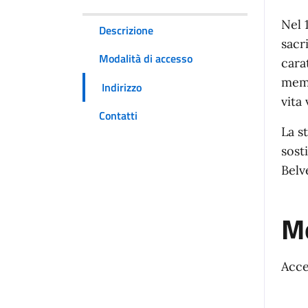
Nel 
Descrizione
sacr
Modalità di accesso
cara
memo
Indirizzo
vita
Contatti
La s
sost
Belv
Mo
Acce