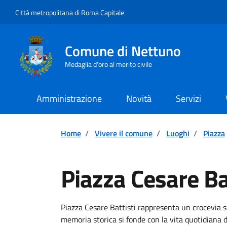
Vai ai contenuti
Vai al footer
Città metropolitana di Roma Capitale
Comune di Nettuno
Medaglia d'oro al merito civile
Amministrazione
Novità
Servizi
Home
/
Vivere il comune
/
Luoghi
/
Piazza
Piazza Cesare Ba
Descrizione breve
Piazza Cesare Battisti rappresenta un crocevia s
memoria storica si fonde con la vita quotidiana de