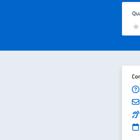
Qua
Valut
Val
Con