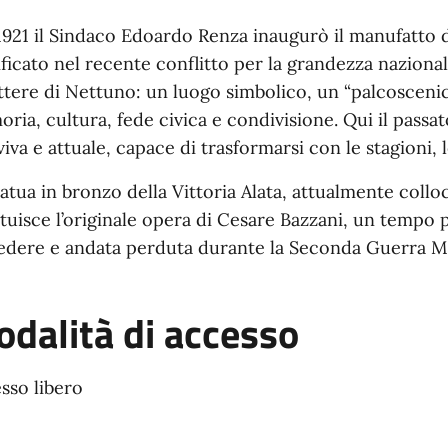
1921 il Sindaco Edoardo Renza inaugurò il manufatto d
ificato nel recente conflitto per la grandezza nazionale
ttere di Nettuno: un luogo simbolico, un “palcosceni
ria, cultura, fede civica e condivisione. Qui il passa
 viva e attuale, capace di trasformarsi con le stagioni, 
tatua in bronzo della Vittoria Alata, attualmente coll
ituisce l’originale opera di Cesare Bazzani, un tempo 
edere e andata perduta durante la Seconda Guerra M
dalità di accesso
sso libero