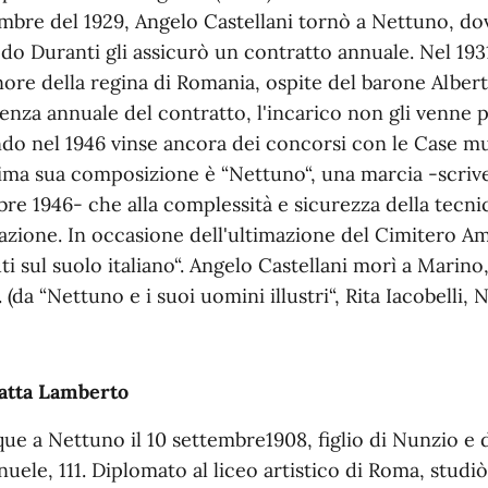
mbre del 1929, Angelo Castellani tornò a Nettuno, do
edo Duranti gli assicurò un contratto annuale. Nel 193
nore della regina di Romania, ospite del barone Albert
enza annuale del contratto, l'incarico non gli venne 
do nel 1946 vinse ancora dei concorsi con le Case mu
tima sua composizione è “Nettuno“, una marcia -scrive
bre 1946- che alla complessità e sicurezza della tecni
razione. In occasione dell'ultimazione del Cimitero Am
ti sul suolo italiano“. Angelo Castellani morì a Marino, 
. (da “Nettuno e i suoi uomini illustri“, Rita Iacobelli, 
atta Lamberto
ue a Nettuno il 10 settembre1908, figlio di Nunzio e d
uele, 111. Diplomato al liceo artistico di Roma, studi