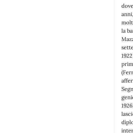
dove
anni
molt
la b
Mazz
sett
1922
prim
(Fer
affe
Segn
geni
1926
lasc
dipl
inte