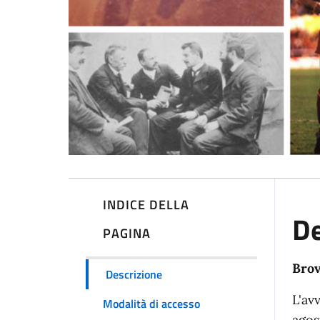
INDICE DELLA
De
PAGINA
Brov
Descrizione
L'av
Modalità di accesso
agos