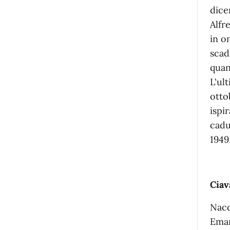
dice
Alfr
in o
scad
quan
L'ul
otto
ispi
cadu
1949
Ciav
Nacq
Eman