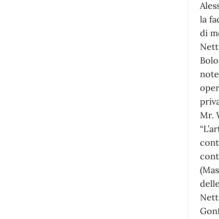
Ales
la f
di m
Nett
Bolo
note
oper
priv
Mr. 
“L’a
cont
cont
(Mas
dell
Nett
Gonf