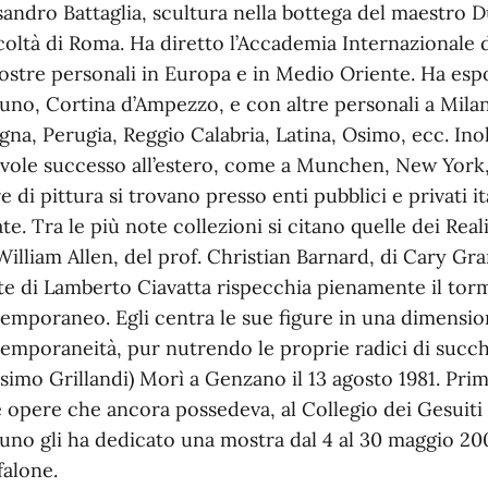
sandro Battaglia, scultura nella bottega del maestro D
acoltà di Roma. Ha diretto l’Accademia Internazionale 
ostre personali in Europa e in Medio Oriente. Ha esp
uno, Cortina d’Ampezzo, e con altre personali a Mila
gna, Perugia, Reggio Calabria, Latina, Osimo, ecc. Ino
vole successo all’estero, come a Munchen, New York, 
e di pittura si trovano presso enti pubblici e privati i
ate. Tra le più note collezioni si citano quelle dei Real
William Allen, del prof. Christian Barnard, di Cary Gra
rte di Lamberto Ciavatta rispecchia pienamente il tor
emporaneo. Egli centra le sue figure in una dimensio
emporaneità, pur nutrendo le proprie radici di succh
simo Grillandi) Morì a Genzano il 13 agosto 1981. Pri
e opere che ancora possedeva, al Collegio dei Gesuiti 
uno gli ha dedicato una mostra dal 4 al 30 maggio 200
alone.