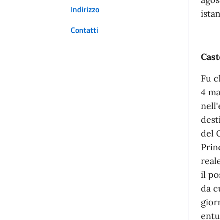
Indirizzo
ista
Contatti
Cast
Fu c
4 ma
nell
dest
del 
Prin
real
il p
da c
gior
entu