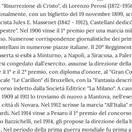
a “Risurrezione di Cristo“, di Lorenzo Perosi (1872-195
onalmente, con un biglietto del 19 novembre 1899, sc
cista Jules E. Massenet (1842 - 1912), Castellani dedi
estre“. Nel 1906 vinse il 1° premio per una marcia mil
no. Numerose corrispondenze giornalistiche dei primi
astellani in numerose piazze italiane. Il 20° Reggiment
aserta si esibì a Minturno, a Napoli, a Siracusa, a Pale
rsi congedato dall'esercito, assunse la direzione dell
e il 1° e il 2° premio, con diploma d'onore, al “Gran
cale “Le Carillon“ di Bruxelles, con la “Fantasia descrit
orso indetto dalla Società Editrice “La Milano“. A cau
l 1909 al 1911 lo troviamo di nuovo a Mantova, nell'eser
a città di Novara. Nel 1912 scrisse la marcia “All'Italia“
ardi. Nel 1914 vinse a Pesaro il 1° premio del concorso
io Bazzichelli, nel 1914, gli propose la direzione della
o. Nel periodo della prima guerra mondiale fu prima a