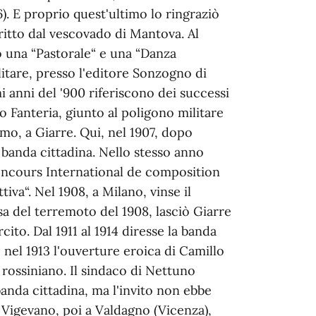
6). E proprio quest'ultimo lo ringraziò
ritto dal vescovado di Mantova. Al
cò una “Pastorale“ e una “Danza
itare, presso l'editore Sonzogno di
 anni del '900 riferiscono dei successi
o Fanteria, giunto al poligono militare
rmo, a Giarre. Qui, nel 1907, dopo
a banda cittadina. Nello stesso anno
 Concours International de composition
tiva“. Nel 1908, a Milano, vinse il
sa del terremoto del 1908, lasciò Giarre
cito. Dal 1911 al 1914 diresse la banda
 e nel 1913 l'ouverture eroica di Camillo
 rossiniano. Il sindaco di Nettuno
 banda cittadina, ma l'invito non ebbe
 Vigevano, poi a Valdagno (Vicenza),