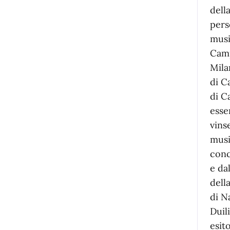
dell
pers
musi
Camp
Mila
di C
di C
esse
vins
musi
conc
e da
dell
di N
Duil
esit