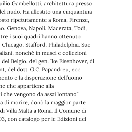
uilio Gambellotti, architettura presso
del nudo. Ha allestito una cinquantina
osto ripetutamente a Roma, Firenze,
no, Genova, Napoli, Macerata, Todi,
ltre i suoi quadri hanno ottenuto
Chicago, Stafford, Philadelphia. Sue
taliani, nonché in musei e collezioni
i del Belgio, del gen. Ike Eisenhover, di
nt, del dott. G.C. Papandreu, ecc.
mento e la disperazione dell’uomo
ne che appartiene alla
i che vengono da assai lontano”
ma di morire, donò la maggior parte
di Villa Malta a Roma. Il Comune di
3, con catalogo per le Edizioni del