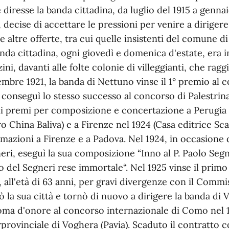
 diresse la banda cittadina, da luglio del 1915 a gennaio
, decise di accettare le pressioni per venire a diriger
e altre offerte, tra cui quelle insistenti del comune di 
anda cittadina, ogni giovedì e domenica d'estate, era 
ini, davanti alle folte colonie di villeggianti, che ra
embre 1921, la banda di Nettuno vinse il 1° premio al c
 conseguì lo stesso successo al concorso di Palestrina 
i premi per composizione e concertazione a Perugia ne
ro China Baliva) e a Firenze nel 1924 (Casa editrice Sc
rmazioni a Firenze e a Padova. Nel 1924, in occasione d
eri, eseguì la sua composizione “Inno al P. Paolo Segn
o del Segneri rese immortale“. Nel 1925 vinse il prim
, all'età di 63 anni, per gravi divergenze con il Comm
iò la sua città e tornò di nuovo a dirigere la banda di 
oma d'onore al concorso internazionale di Como nel 1
rprovinciale di Voghera (Pavia). Scaduto il contratto 