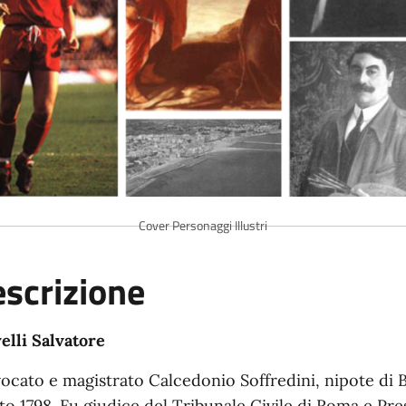
Cover Personaggi Illustri
scrizione
elli Salvatore
vocato e magistrato Calcedonio Soffredini, nipote di 
to 1798. Fu giudice del Tribunale Civile di Roma e Pres