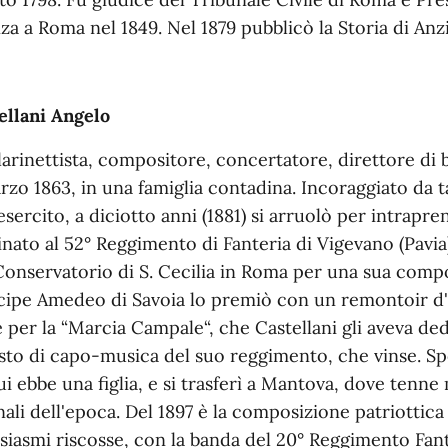
nza a Roma nel 1849. Nel 1879 pubblicò la Storia di Anz
ellani Angelo
larinettista, compositore, concertatore, direttore di
rzo 1863, in una famiglia contadina. Incoraggiato da t
'esercito, a diciotto anni (1881) si arruolò per intrapr
inato al 52° Reggimento di Fanteria di Vigevano (Pavia)
Conservatorio di S. Cecilia in Roma per una sua compo
cipe Amedeo di Savoia lo premiò con un remontoir d'o
e per la “Marcia Campale“, che Castellani gli aveva de
osto di capo-musica del suo reggimento, che vinse. S
ui ebbe una figlia, e si trasferì a Mantova, dove tenne 
nali dell'epoca. Del 1897 è la composizione patriottic
siasmi riscosse, con la banda del 20° Reggimento Fante