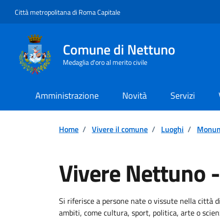
Vai ai contenuti
Vai al footer
Città metropolitana di Roma Capitale
Comune di Nettuno
Medaglia d'oro al merito civile
Amministrazione
Novità
Servizi
Home
/
Vivere il comune
/
Luoghi
/
Monum
Vivere Nettuno - 
Descrizione breve
Si riferisce a persone nate o vissute nella città d
ambiti, come cultura, sport, politica, arte o scien