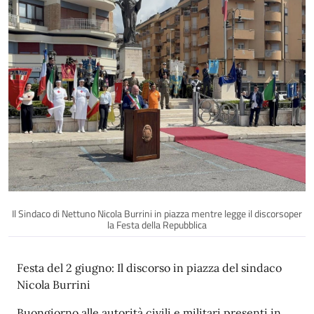
Il Sindaco di Nettuno Nicola Burrini in piazza mentre legge il discorsoper
la Festa della Repubblica
Descrizione
Festa del 2 giugno: Il discorso in piazza del sindaco
Nicola Burrini
Buongiorno alle autorità civili e militari presenti in