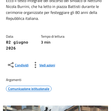
Dettagli della notizia
Ecco il testo integrale del discorso del sindaco di Nettuno
Nicola Burrini, che ha letto in piazza Battisti durante le
cerimonie organizzate per festeggiare gli 80 anni della
Repubblica italiana.
Data:
Tempo di lettura:
3 min
02 giugno
2026
Condividi
Vedi azioni
Argomenti
Comunicazione istituzionale