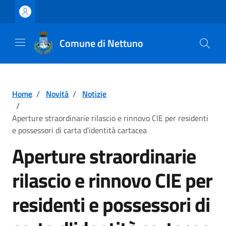
Vai ai contenuti
Vai al footer
Comune di Nettuno
Home
/
Novità
/
Notizie
/
Aperture straordinarie rilascio e rinnovo CIE per residenti
e possessori di carta d'identità cartacea
Aperture straordinarie
rilascio e rinnovo CIE per
residenti e possessori di