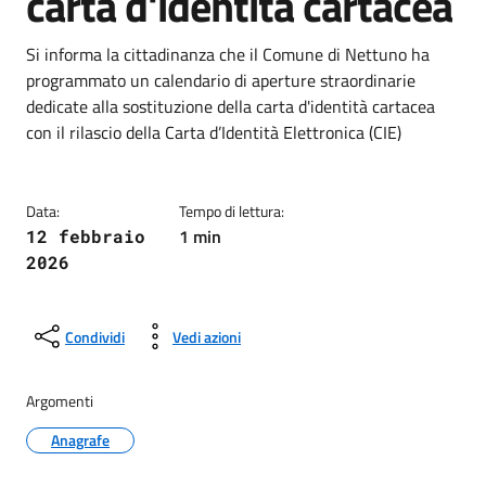
carta d'identità cartacea
Dettagli della notizia
Si informa la cittadinanza che il Comune di Nettuno ha
programmato un calendario di aperture straordinarie
dedicate alla sostituzione della carta d'identità cartacea
con il rilascio della Carta d’Identità Elettronica (CIE)
Data:
Tempo di lettura:
1 min
12 febbraio
2026
Condividi
Vedi azioni
Argomenti
Anagrafe