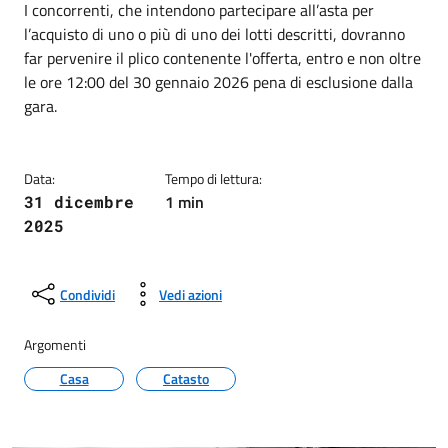
Dettagli della notizia
I concorrenti, che intendono partecipare all’asta per
l’acquisto di uno o più di uno dei lotti descritti, dovranno
far pervenire il plico contenente l'offerta, entro e non oltre
le ore 12:00 del 30 gennaio 2026 pena di esclusione dalla
gara.
Data:
Tempo di lettura:
1 min
31 dicembre
2025
Condividi
Vedi azioni
Argomenti
Casa
Catasto