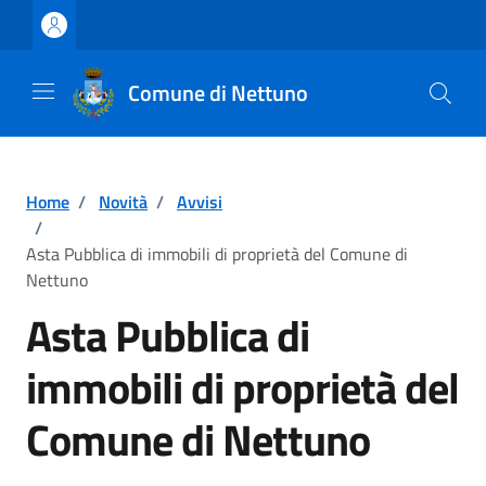
Vai ai contenuti
Vai al footer
Comune di Nettuno
Home
/
Novità
/
Avvisi
/
Asta Pubblica di immobili di proprietà del Comune di
Nettuno
Asta Pubblica di
immobili di proprietà del
Comune di Nettuno