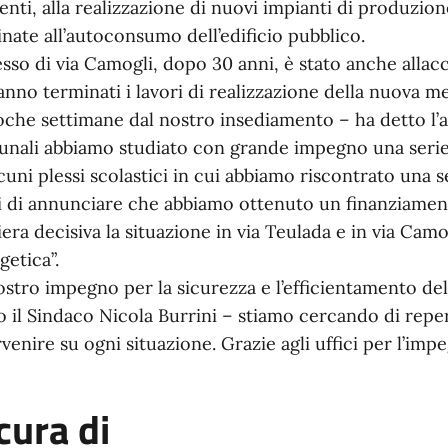
tenti, alla realizzazione di nuovi impianti di produzion
inate all’autoconsumo dell’edificio pubblico.
lesso di via Camogli, dopo 30 anni, è stato anche allacc
anno terminati i lavori di realizzazione della nuova m
oche settimane dal nostro insediamento – ha detto l’as
nali abbiamo studiato con grande impegno una serie d
lcuni plessi scolastici in cui abbiamo riscontrato una 
ci di annunciare che abbiamo ottenuto un finanziamen
era decisiva la situazione in via Teulada e in via Cam
getica”.
nostro impegno per la sicurezza e l’efficientamento d
o il Sindaco Nicola Burrini – stiamo cercando di reperi
rvenire su ogni situazione. Grazie agli uffici per l’imp
cura di