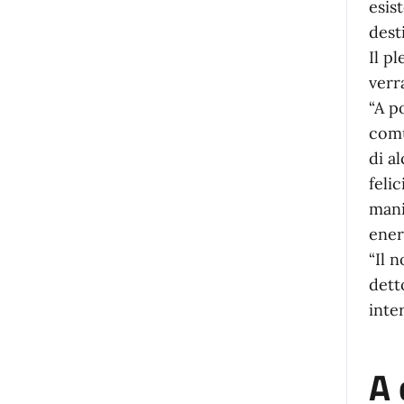
esis
dest
Il p
verr
“A p
comu
di a
feli
mani
ener
“Il 
dett
inte
A 