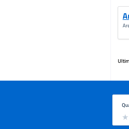
Ar
Ar
Ulti
Qua
Valut
Val