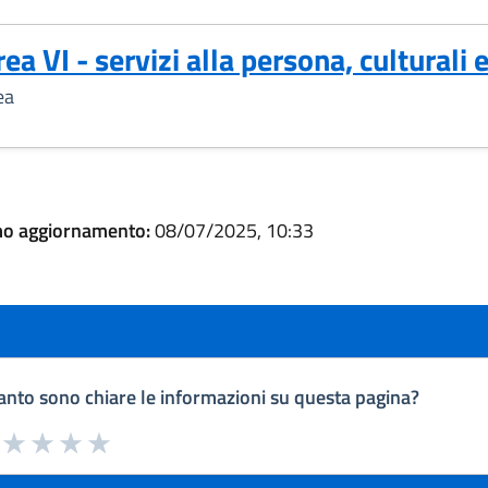
ea VI - servizi alla persona, culturali e
ea
mo aggiornamento:
08/07/2025, 10:33
nto sono chiare le informazioni su questa pagina?
a da 1 a 5 stelle la pagina
uta 1 stelle su 5
Valuta 2 stelle su 5
Valuta 3 stelle su 5
Valuta 4 stelle su 5
Valuta 5 stelle su 5