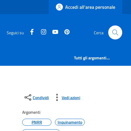
Accedi all'area personale
facebook
instagram
canale youtube
pinterest
Seguici su
Cerca
Tutti gli argomenti...
Condividi
Vedi azioni
Argomenti
PNRR
Inquinamento