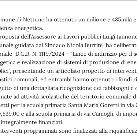
omune di Nettuno ha ottenuto un milione e 485mila eur
cienza energetica.
roposta dell’Assessore ai Lavori pubblici Luigi Iannone
nale guidata dal Sindaco Nicola Burrini ha deliberat
onale D.G.R. N. 1119/2024 - “Linee di indirizzo per il s
getica e realizzazione di sistemi di produzione di energ
lici”, presentando un articolato progetto di interventi 
astici comunali, ed entrambi hanno ottenuto i fondi ri
guito di una dettagliata ricognizione dei fabbisogni e d
inate ad attività scolastiche del territorio comunale d
etti per la scuola primaria Santa Maria Goretti in via
,639.00 e alla scuola primaria di via Camogli, di imp
i integralmente finanziati.
interventi programmati sono finalizzati alla riqualifica