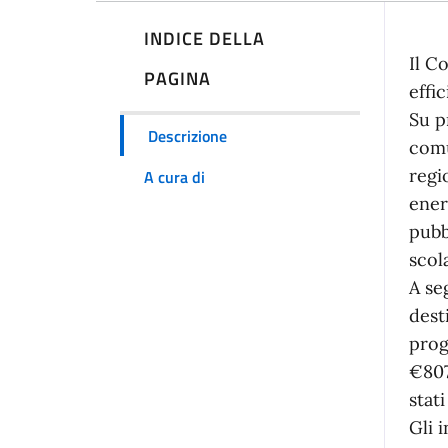
INDICE DELLA
Il C
PAGINA
effi
Su p
Descrizione
comu
regi
A cura di
ener
pubb
scol
A se
dest
prog
€807
stat
Gli 