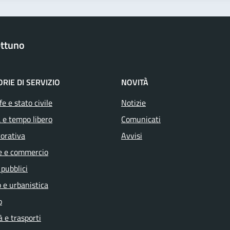
ttuno
RIE DI SERVIZIO
NOVITÀ
e e stato civile
Notizie
 e tempo libero
Comunicati
vorativa
Avvisi
e e commercio
 pubblici
 e urbanistica
o
à e trasporti