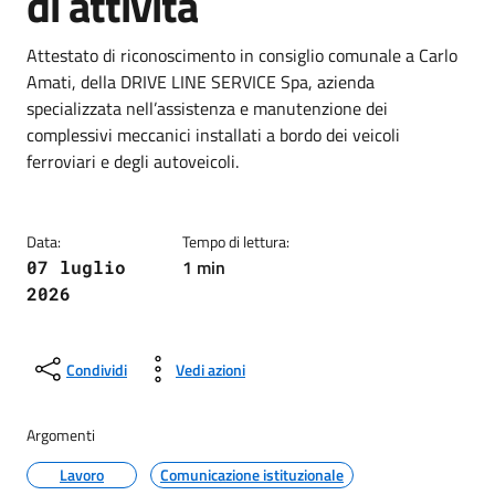
di attività
Dettagli della notizia
Attestato di riconoscimento in consiglio comunale a Carlo
Amati, della DRIVE LINE SERVICE Spa, azienda
specializzata nell’assistenza e manutenzione dei
complessivi meccanici installati a bordo dei veicoli
ferroviari e degli autoveicoli.
Data:
Tempo di lettura:
1 min
07 luglio
2026
Condividi
Vedi azioni
Argomenti
Lavoro
Comunicazione istituzionale