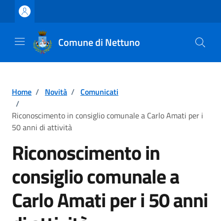
Vai ai contenuti
Vai al footer
Comune di Nettuno
Home
/
Novità
/
Comunicati
/
Riconoscimento in consiglio comunale a Carlo Amati per i
50 anni di attività
Riconoscimento in
consiglio comunale a
Carlo Amati per i 50 anni