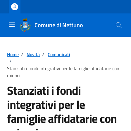
Vai ai contenuti
Vai al footer
Comune di Nettuno
Home
/
Novità
/
Comunicati
/
Stanziati i fondi integrativi per le famiglie affidatarie con
minori
Stanziati i fondi
integrativi per le
famiglie affidatarie con