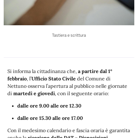
Tastiera e scrittura
Descrizione
Si informa la cittadinanza che,
a partire dal 1°
febbraio
, l’
Ufficio Stato Civile
del Comune di
Nettuno osserva l’apertura al pubblico nelle giornate
di
martedì e giovedì
, con il seguente orario:
dalle ore 9.00 alle ore 12.30
dalle ore 15.30 alle ore 17.00
Con il medesimo calendario e fascia oraria è garantita
anche la
ricezione delle DAT – Disposizioni