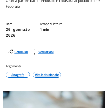
Dettagli della notizia
Orari a partire dal 1° Febbraio e chiusura al pubblico del 5
Febbraio
Data:
Tempo di lettura:
1 min
20 gennaio
2026
Condividi
Vedi azioni
Argomenti
Anagrafe
Vita istituzionale