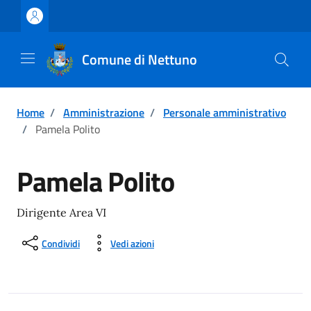
Vai ai contenuti
Vai al footer
Comune di Nettuno
Home
/
Amministrazione
/
Personale amministrativo
/
Pamela Polito
Pamela Polito
Dirigente Area VI
Condividi
Vedi azioni