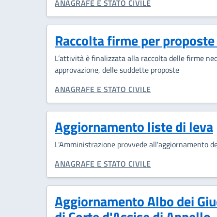
CATEGORIA CORRELATA:
ANAGRAFE E STATO CIVILE
Raccolta firme per proposte
L’attività è finalizzata alla raccolta delle firme n
approvazione, delle suddette proposte
CATEGORIA CORRELATA:
ANAGRAFE E STATO CIVILE
Aggiornamento liste di leva
L'Amministrazione provvede all'aggiornamento dell
CATEGORIA CORRELATA:
ANAGRAFE E STATO CIVILE
Aggiornamento Albo dei Giudi
di Corte d'Assise di Appello