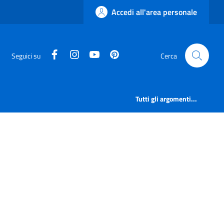
Accedi all'area personale
facebook
instagram
canale youtube
pinterest
Seguici su
Cerca
Tutti gli argomenti...