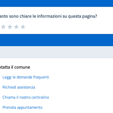
nto sono chiare le informazioni su questa pagina?
a da 1 a 5 stelle la pagina
uta 1 stelle su 5
Valuta 2 stelle su 5
Valuta 3 stelle su 5
Valuta 4 stelle su 5
Valuta 5 stelle su 5
tatta il comune
Leggi le domande frequenti
Richiedi assistenza
Chiama il nostro centralino
Prenota appuntamento