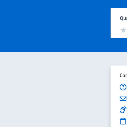
Qua
Valut
Val
Con