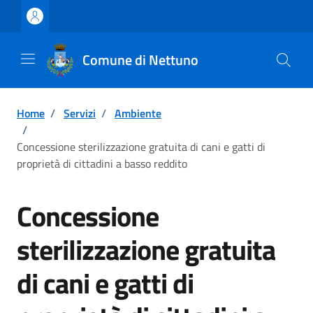
Vai ai contenuti
Vai al footer
Comune di Nettuno
Home
/
Servizi
/
Ambiente
/
Concessione sterilizzazione gratuita di cani e gatti di
proprietà di cittadini a basso reddito
Concessione
sterilizzazione gratuita
di cani e gatti di