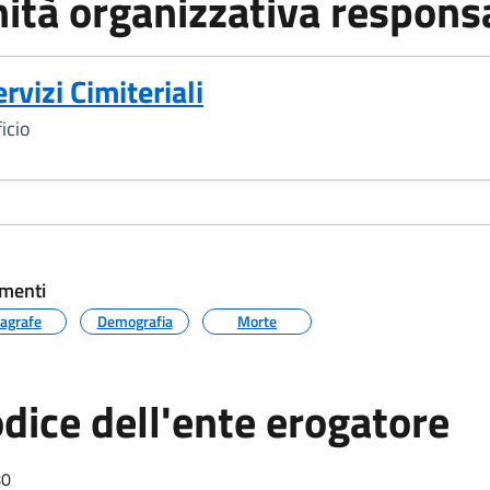
ità organizzativa respons
rvizi Cimiteriali
icio
menti
agrafe
Demografia
Morte
dice dell'ente erogatore
80