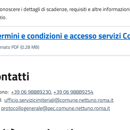
onoscere i dettagli di scadenze, requisiti e altre informazioni 
zio.
Formato PDF, 0.28 MB)
ermini e condizioni e accesso servizi 
rmato PDF (0.28 MB)
ntatti
ono:
+39 06 98889230
,
+39 06 98889254
:
ufficio.servizicimiteriali@comune.nettuno.roma.it
protocollogenerale@pec.comune.nettuno.roma.it