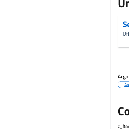
Un
Se
Uff
Argo
An
Co
c_f8