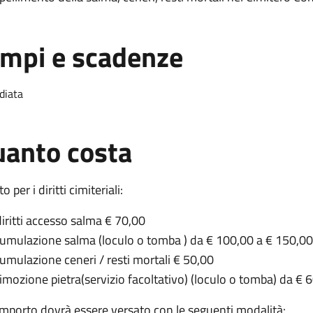
mpi e scadenze
diata
anto costa
to per i diritti cimiteriali:
diritti accesso salma € 70,00
tumulazione salma (loculo o tomba ) da € 100,00 a € 150,00
tumulazione ceneri / resti mortali € 50,00
rimozione pietra(servizio facoltativo) (loculo o tomba) da € 
importo dovrà essere versato con le seguenti modalità: