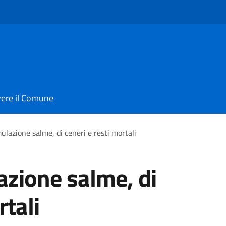
vere il Comune
ulazione salme, di ceneri e resti mortali
azione salme, di
rtali