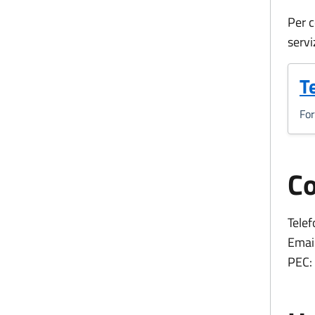
Per c
servi
(
T
Fo
Co
Telef
Email
PEC: