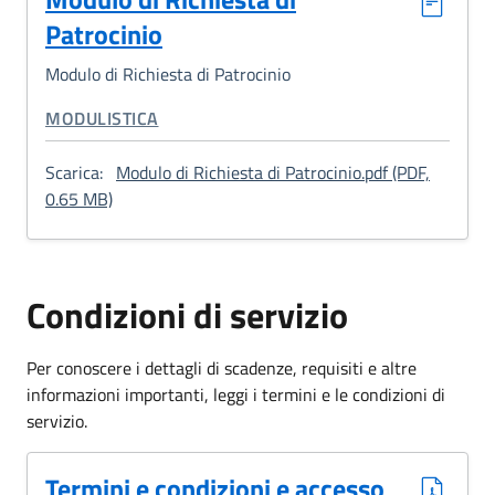
Patrocinio
Modulo di Richiesta di Patrocinio
CATEGORIA CORRELATA:
MODULISTICA
Scarica:
Modulo di Richiesta di Patrocinio.pdf (PDF,
: Modulo di Richiesta di Patrocinio
0.65 MB)
Condizioni di servizio
Per conoscere i dettagli di scadenze, requisiti e altre
informazioni importanti, leggi i termini e le condizioni di
servizio.
(Formato PDF, 0.28 MB)
Termini e condizioni e accesso