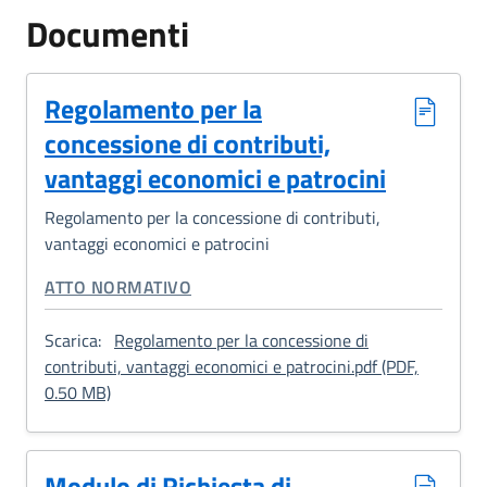
Documenti
Regolamento per la
concessione di contributi,
vantaggi economici e patrocini
Regolamento per la concessione di contributi,
vantaggi economici e patrocini
CATEGORIA CORRELATA:
ATTO NORMATIVO
Scarica:
Regolamento per la concessione di
contributi, vantaggi economici e patrocini.pdf (PDF,
: Regolamento per la concessione di contributi, van
0.50 MB)
Modulo di Richiesta di