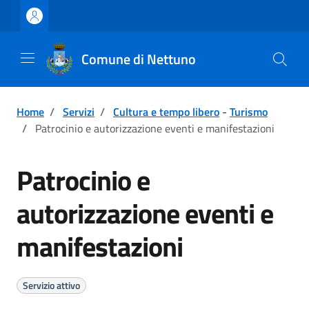
Vai ai contenuti
Vai al footer
Comune di Nettuno
Home
/
Servizi
/
Cultura e tempo libero
-
Turismo
/
Patrocinio e autorizzazione eventi e manifestazioni
Patrocinio e
autorizzazione eventi e
manifestazioni
Servizio attivo