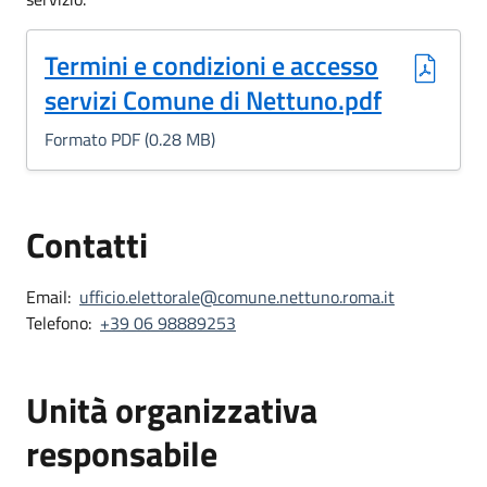
(Formato PDF, 0.28 MB)
Termini e condizioni e accesso
servizi Comune di Nettuno.pdf
Formato PDF (0.28 MB)
Contatti
Email:
ufficio.elettorale@comune.nettuno.roma.it
Telefono:
+39 06 98889253
Unità organizzativa
responsabile