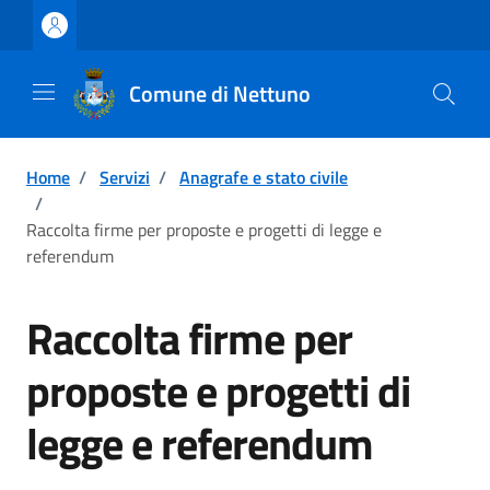
Vai ai contenuti
Vai al footer
Comune di Nettuno
Home
/
Servizi
/
Anagrafe e stato civile
/
Raccolta firme per proposte e progetti di legge e
referendum
Raccolta firme per
proposte e progetti di
legge e referendum