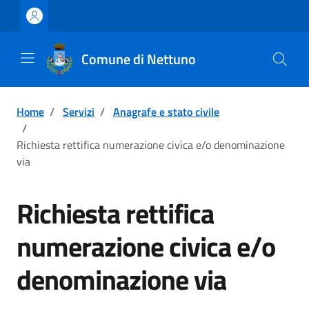
Vai ai contenuti
Vai al footer
Comune di Nettuno
Home
/
Servizi
/
Anagrafe e stato civile
/
Richiesta rettifica numerazione civica e/o denominazione
via
Richiesta rettifica
numerazione civica e/o
denominazione via