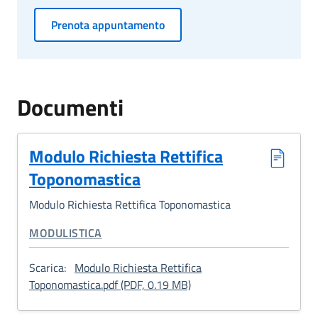
Prenota appuntamento
Documenti
Modulo Richiesta Rettifica
Toponomastica
Modulo Richiesta Rettifica Toponomastica
CATEGORIA CORRELATA:
MODULISTICA
Scarica:
Modulo Richiesta Rettifica
: Modulo Richiesta Rettif
Toponomastica.pdf (PDF, 0.19 MB)