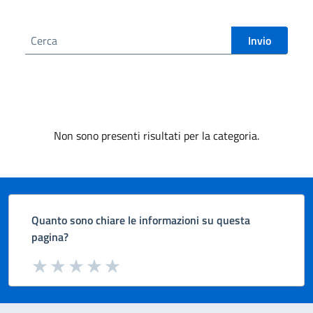
Cerca nel sito
Invio
Non sono presenti risultati per la categoria.
Quanto sono chiare le informazioni su questa
pagina?
Valuta da 1 a 5 stelle la pagina
Valuta 1 stelle su 5
Valuta 2 stelle su 5
Valuta 3 stelle su 5
Valuta 4 stelle su 5
Valuta 5 stelle su 5