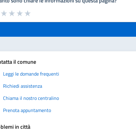
nto sono chiare le informazioni su questa pagina?
a da 1 a 5 stelle la pagina
uta 1 stelle su 5
Valuta 2 stelle su 5
Valuta 3 stelle su 5
Valuta 4 stelle su 5
Valuta 5 stelle su 5
tatta il comune
Leggi le domande frequenti
Richiedi assistenza
Chiama il nostro centralino
Prenota appuntamento
blemi in città