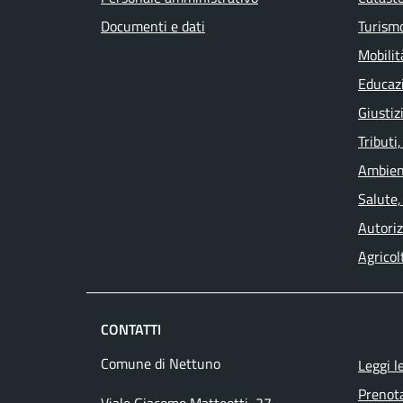
Documenti e dati
Turism
Mobilit
Educaz
Giustiz
Tributi
Ambien
Salute,
Autoriz
Agricol
CONTATTI
Comune di Nettuno
Leggi l
Prenot