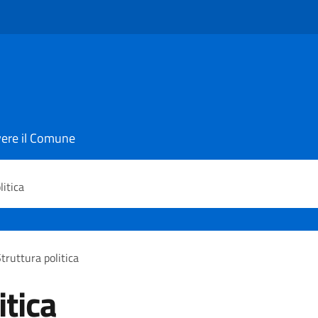
vere il Comune
litica
truttura politica
itica