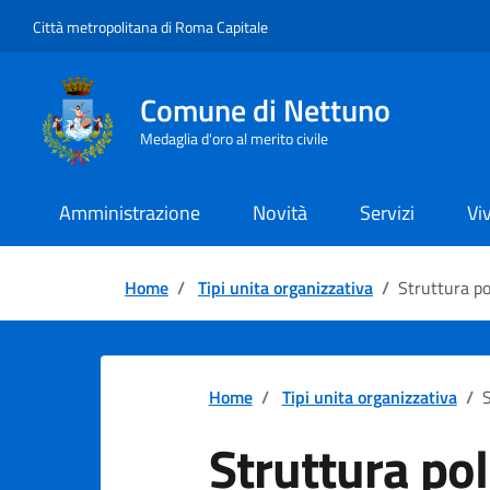
Vai ai contenuti
Vai al footer
Città metropolitana di Roma Capitale
Comune di Nettuno
Medaglia d'oro al merito civile
Amministrazione
Novità
Servizi
Vi
Home
/
Tipi unita organizzativa
/
Struttura po
Home
/
Tipi unita organizzativa
/
S
Struttura pol