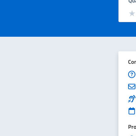
Qua
Valut
Val
Con
Pro