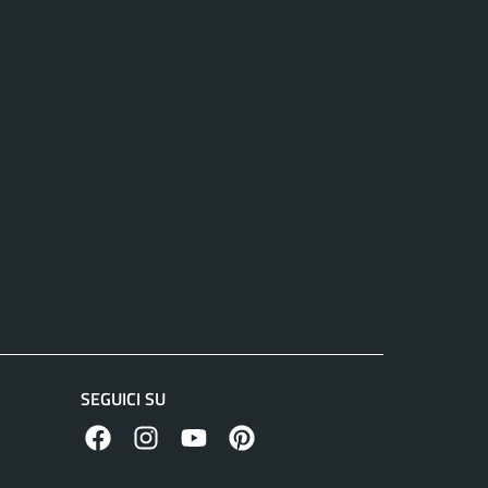
SEGUICI SU
facebook
instagram
canale youtube
pinterest