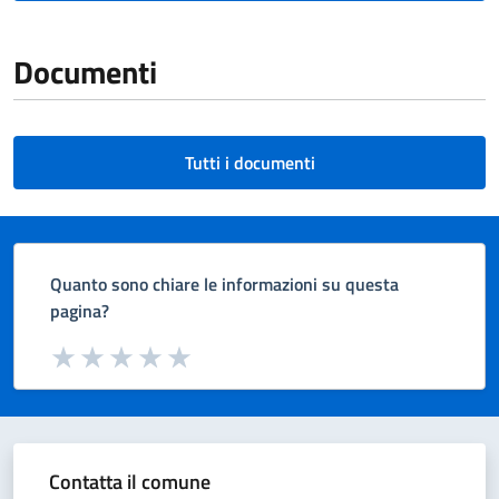
Documenti
Tutti i documenti
Quanto sono chiare le informazioni su questa
pagina?
Valuta da 1 a 5 stelle la pagina
Valuta 1 stelle su 5
Valuta 2 stelle su 5
Valuta 3 stelle su 5
Valuta 4 stelle su 5
Valuta 5 stelle su 5
Contatta il comune