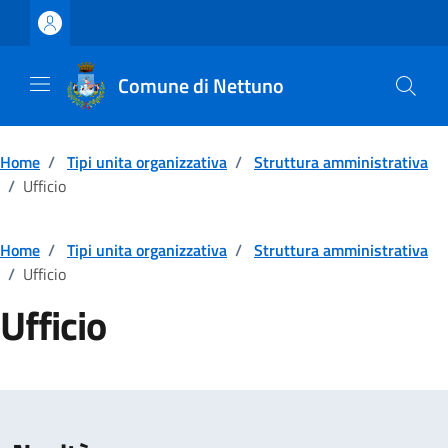
Vai ai contenuti
Vai al footer
Comune di Nettuno
Home
/
Tipi unita organizzativa
/
Struttura amministrativa
/
Ufficio
Home
/
Tipi unita organizzativa
/
Struttura amministrativa
/
Ufficio
Ufficio
Dettagli della notizia