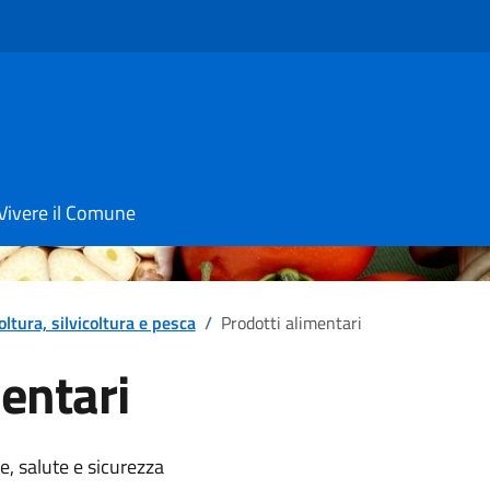
Vivere il Comune
oltura, silvicoltura e pesca
/
Prodotti alimentari
entari
notizia
e, salute e sicurezza