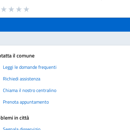
a da 1 a 5 stelle la pagina
uta 1 stelle su 5
Valuta 2 stelle su 5
Valuta 3 stelle su 5
Valuta 4 stelle su 5
Valuta 5 stelle su 5
tatta il comune
Leggi le domande frequenti
Richiedi assistenza
Chiama il nostro centralino
Prenota appuntamento
blemi in città
Segnala disservizio