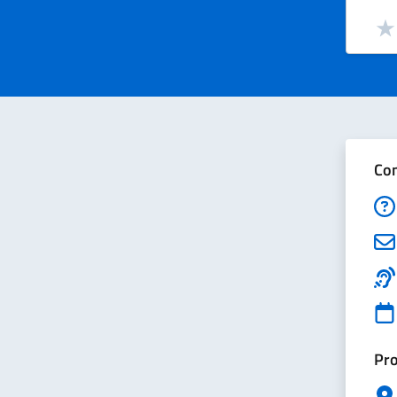
Valut
Val
Con
Pro