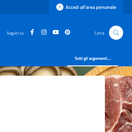
Accedi all'area personale
facebook
instagram
canale youtube
pinterest
Seguici su
Cerca
Tutti gli argomenti...