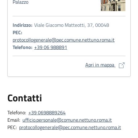
Palazzo
Indirizzo:
Viale Giacomo Matteotti, 37, 00048
PEC:
protocollogenerale@pec.comune.nettuno.roma.it
Telefono:
+39 06 988891
Palazzo Co
Apri in mappa
Contatti
Telefono:
+39 0698889264
Email:
ufficio.personale@comune.nettuno.roma.it
PEC:
protocollogenerale@pec.comune.nettuno.roma.it