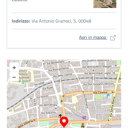
Indirizzo:
Via Antonio Gramsci, 5, 00048
Forte Sang
Apri in mappa
+
–