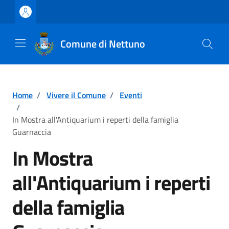
Vai ai contenuti
Vai al footer
Comune di Nettuno
Home
/
Vivere il Comune
/
Eventi
/
In Mostra all'Antiquarium i reperti della famiglia
Guarnaccia
In Mostra
all'Antiquarium i reperti
della famiglia