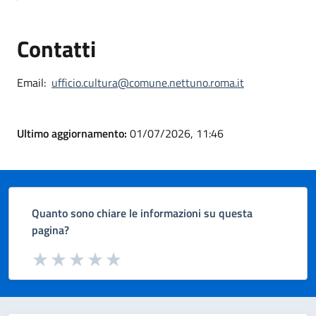
Contatti
Email:
ufficio.cultura@comune.nettuno.roma.it
Ultimo aggiornamento:
01/07/2026, 11:46
Quanto sono chiare le informazioni su questa
pagina?
Valuta da 1 a 5 stelle la pagina
Valuta 1 stelle su 5
Valuta 2 stelle su 5
Valuta 3 stelle su 5
Valuta 4 stelle su 5
Valuta 5 stelle su 5