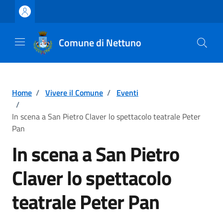
Vai ai contenuti
Vai al footer
Comune di Nettuno
Home
/
Vivere il Comune
/
Eventi
/
In scena a San Pietro Claver lo spettacolo teatrale Peter
Pan
In scena a San Pietro
Claver lo spettacolo
teatrale Peter Pan