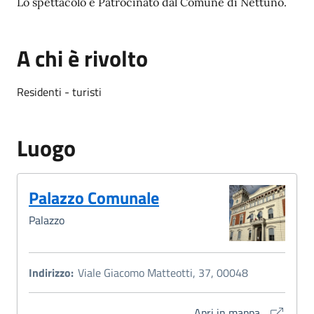
Lo spettacolo è Patrocinato dal Comune di Nettuno.
A chi è rivolto
Residenti - turisti
Luogo
Palazzo Comunale
Palazzo
Indirizzo:
Viale Giacomo Matteotti, 37, 00048
Palazzo Co
Apri in mappa