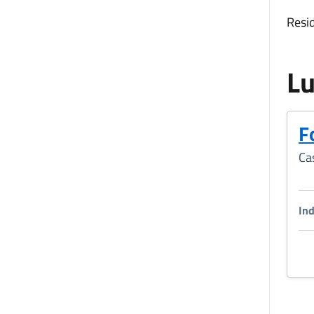
Resid
L
F
Ca
Ind