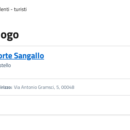
enti - turisti
uogo
orte Sangallo
stello
irizzo:
Via Antonio Gramsci, 5, 00048