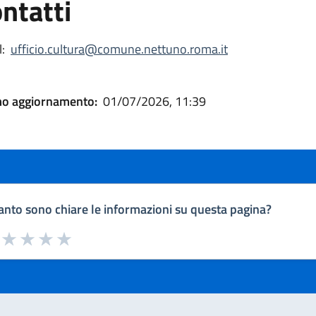
ntatti
:
ufficio.cultura@comune.nettuno.roma.it
mo aggiornamento:
01/07/2026, 11:39
nto sono chiare le informazioni su questa pagina?
a da 1 a 5 stelle la pagina
uta 1 stelle su 5
Valuta 2 stelle su 5
Valuta 3 stelle su 5
Valuta 4 stelle su 5
Valuta 5 stelle su 5