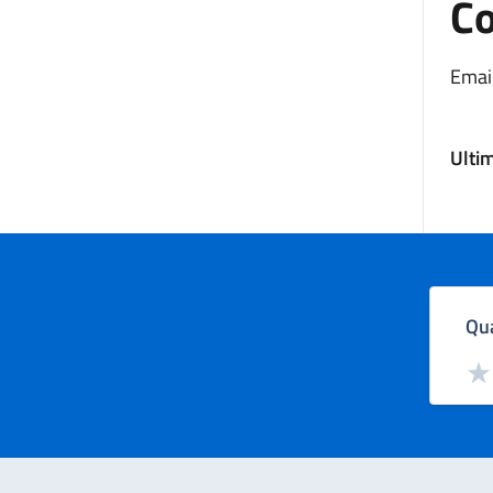
Co
Email
Ulti
Qua
Valut
Val