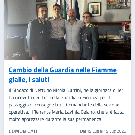
Cambio della Guardia nelle Fiamme
gialle, i saluti
Il Sindaco di Nettuno Nicola Burrini, nella giornata di ieri
ha ricevuto i vertici della Guardia di Finanza per il
passaggio di consegne tra il Comandante della sezione
operativa, il Tenente Maria Lavinia Celano, che si è fatta
molto apprezzare durante la sua permanenza
CATEGORIA CORRELATA:
COMUNICATI
Dal 19 Lug al 19 Lug 2025