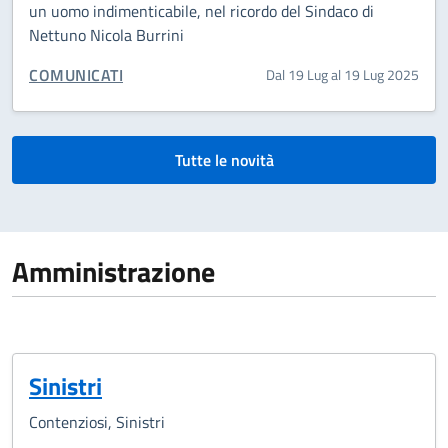
un uomo indimenticabile, nel ricordo del Sindaco di
Nettuno Nicola Burrini
CATEGORIA CORRELATA:
COMUNICATI
Dal 19 Lug al 19 Lug 2025
Tutte le novità
Amministrazione
Sinistri
Contenziosi, Sinistri