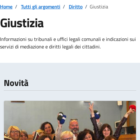
Home
/
Tutti gli argomenti
/
Diritto
/
Giustizia
Giustizia
Dettagli della notizia
Informazioni su tribunali e uffici legali comunali e indicazioni sui
servizi di mediazione e diritti legali dei cittadini.
Novità