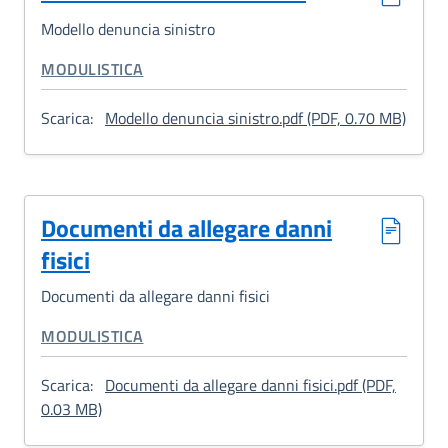
Modello denuncia sinistro
CATEGORIA CORRELATA:
MODULISTICA
: Mode
Scarica:
Modello denuncia sinistro.pdf (PDF, 0.70 MB)
Documenti da allegare danni
fisici
Documenti da allegare danni fisici
CATEGORIA CORRELATA:
MODULISTICA
Scarica:
Documenti da allegare danni fisici.pdf (PDF,
: Documenti da allegare danni fisici
0.03 MB)