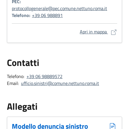
PEC:
protocollogenerale@pec.comune.nettuno.roma.it
Telefono:
+39 06 988891
Palazzo Co
Apri in mappa
Contatti
Telefono:
+39 06 98889572
Email:
ufficio.sinistri@comune.nettuno.roma.it
Allegati
Modello denuncia sinistro