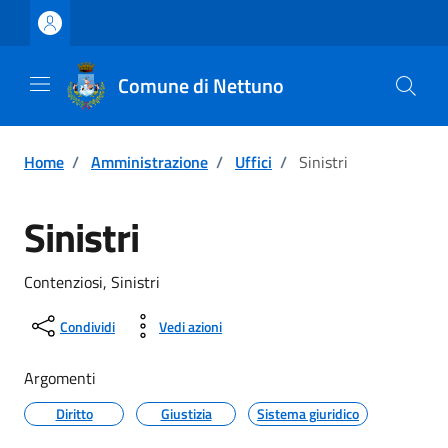
Vai ai contenuti
Vai al footer
Comune di Nettuno
Home
/
Amministrazione
/
Uffici
/
Sinistri
Sinistri
Contenziosi, Sinistri
Condividi
Vedi azioni
Argomenti
Diritto
Giustizia
Sistema giuridico