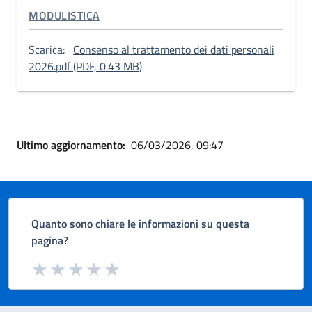
CATEGORIA CORRELATA:
MODULISTICA
Scarica:
Consenso al trattamento dei dati personali
: Consenso al trattamento dei dati 
2026.pdf (PDF, 0.43 MB)
Ultimo aggiornamento:
06/03/2026, 09:47
Quanto sono chiare le informazioni su questa
pagina?
Valuta da 1 a 5 stelle la pagina
Valuta 1 stelle su 5
Valuta 2 stelle su 5
Valuta 3 stelle su 5
Valuta 4 stelle su 5
Valuta 5 stelle su 5