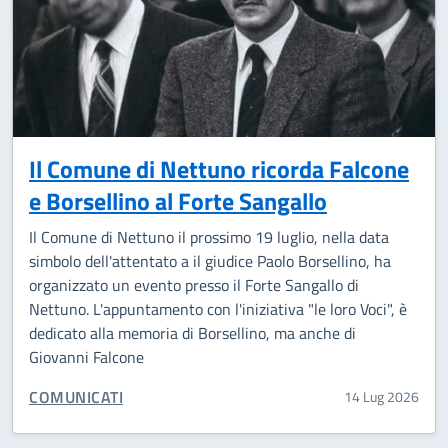
Il Comune di Nettuno ricorda Falcone
e Borsellino al Forte Sangallo
Il Comune di Nettuno il prossimo 19 luglio, nella data
simbolo dell'attentato a il giudice Paolo Borsellino, ha
organizzato un evento presso il Forte Sangallo di
Nettuno. L'appuntamento con l'iniziativa "le loro Voci", è
dedicato alla memoria di Borsellino, ma anche di
Giovanni Falcone
CATEGORIA CORRELATA:
COMUNICATI
14 Lug 2026