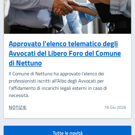
Approvato l'elenco telematico degli
Avvocati del Libero Foro del Comune
di Nettuno
Il Comune di Nettuno ha approvato l’elenco dei
professionisti iscritti all’Albo degli Avvocati per
l’affidamento di incarichi legali esterni in caso di
necessità.
CATEGORIA CORRELATA:
NOTIZIE
16 Giu 2026
Tutte le novità