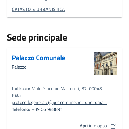
CATEGORIA CORRELATA:
CATASTO E URBANISTICA
Sede principale
Palazzo Comunale
Palazzo
Indirizzo:
Viale Giacomo Matteotti, 37, 00048
PEC:
protocollogenerale@pec.comune.nettuno.roma.it
Telefono:
+39 06 988891
Palazzo Co
Apri in mappa