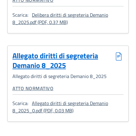
ATTO NORMATIVO
Scarica:
Delibera diritti di segreteria Demanio
: Delibera diritti di segreteria 
8_2025.pdf (PDF, 0.37 MB)
Allegato diritti di segreteria
Demanio 8_2025
Allegato diritti di segreteria Demanio 8_2025
CATEGORIA CORRELATA:
ATTO NORMATIVO
Scarica:
Allegato diritti di segreteria Demanio
: Allegato diritti di segreter
8_2025_0.pdf (PDF, 0.03 MB)